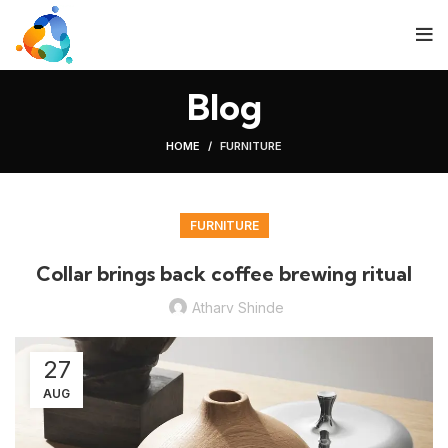
Blog
HOME
FURNITURE
FURNITURE
Collar brings back coffee brewing ritual
Atharv Shinde
27
AUG